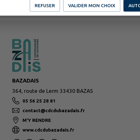
REFUSER
VALIDER MON CHOIX
AUT
BAZADAIS
364, route de Lerm 33430 BAZAS
05 56 25 28 81
contact@cdcdubazadais.fr
M'Y RENDRE
www.cdcdubazadais.fr