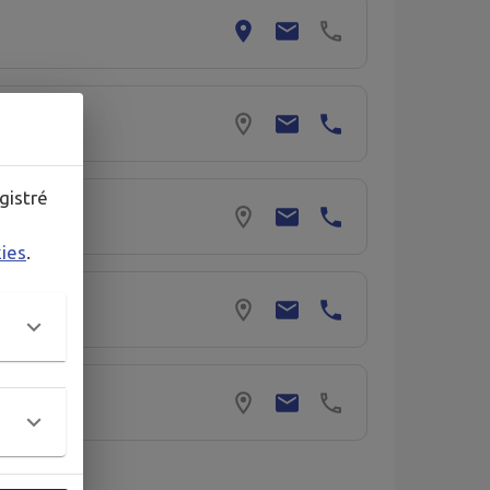
gistré
kies
.