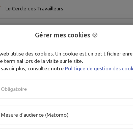
Le Cercle des Travailleurs
Les Jolis Pas de Danse
Gérer mes cookies 🍪
web utilise des cookies. Un cookie est un petit fichier enre
Les soirs bleus
e terminal lors de la visite sur le site.
 savoir plus, consultez notre
Politique de gestion des coo
Mômes en bulles
Obligatoire
Rugby y Toros
Mesure d'audience (Matomo)