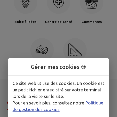
Boîte à idées
Centre de santé
Commerces
Gérer mes cookies 🍪
Établissements
Établissements
culturels
scolaires
Ce site web utilise des cookies. Un cookie est
un petit fichier enregistré sur votre terminal
lors de la visite sur le site.
AGENDA DE
MON
Pour en savoir plus, consultez notre
Politique
TERRITOIRE
de gestion des cookies
.